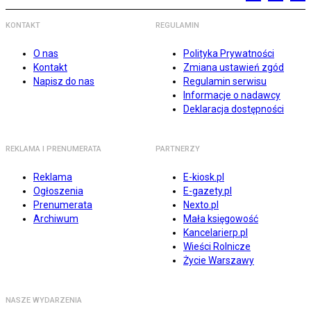
KONTAKT
REGULAMIN
O nas
Polityka Prywatności
Kontakt
Zmiana ustawień zgód
Napisz do nas
Regulamin serwisu
Informacje o nadawcy
Deklaracja dostępności
REKLAMA I PRENUMERATA
PARTNERZY
Reklama
E-kiosk.pl
Ogłoszenia
E-gazety.pl
Prenumerata
Nexto.pl
Archiwum
Mała księgowość
Kancelarierp.pl
Wieści Rolnicze
Życie Warszawy
NASZE WYDARZENIA