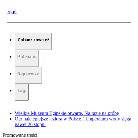
rp.pl
Zobacz również
Polecane
Najnowsze
Tagi
Wielkie Muzeum Egipskie otwarte. Na razie na próbę
Oto najcieplejsze jeziora w Polsce. Temperatura wody sięga
nawet 26 stopni
Promowane treści