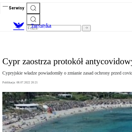
Serwisy
T
urystyka
Cypr zaostrza protokół antycovido
Cypryjskie władze powiadomiły o zmianie zasad ochrony przed covid
Publikacja:
08.07.2022 20:21