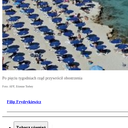
Po pięciu tygodniach rząd przywrócił obostrzenia
Foto: AFP, Etienne Torbey
Filip Frydrykiewicz
Zobacz również