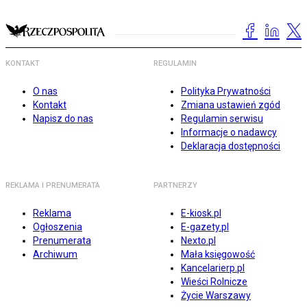
KONTAKT
REGULAMIN
O nas
Polityka Prywatności
Kontakt
Zmiana ustawień zgód
Napisz do nas
Regulamin serwisu
Informacje o nadawcy
Deklaracja dostępności
REKLAMA I PRENUMERATA
PARTNERZY
Reklama
E-kiosk.pl
Ogłoszenia
E-gazety.pl
Prenumerata
Nexto.pl
Archiwum
Mała księgowość
Kancelarierp.pl
Wieści Rolnicze
Życie Warszawy