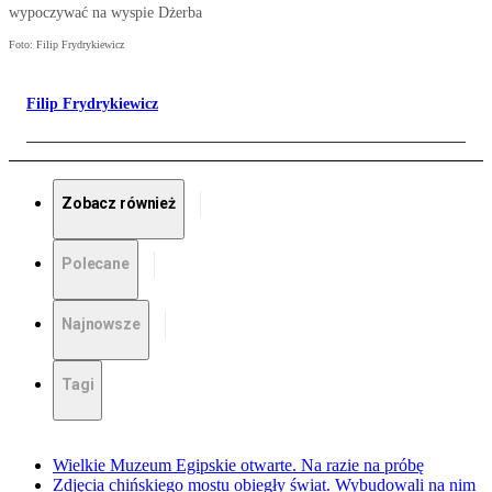
wypoczywać na wyspie Dżerba
Foto: Filip Frydrykiewicz
Filip Frydrykiewicz
Zobacz również
Polecane
Najnowsze
Tagi
Wielkie Muzeum Egipskie otwarte. Na razie na próbę
Zdjęcia chińskiego mostu obiegły świat. Wybudowali na nim