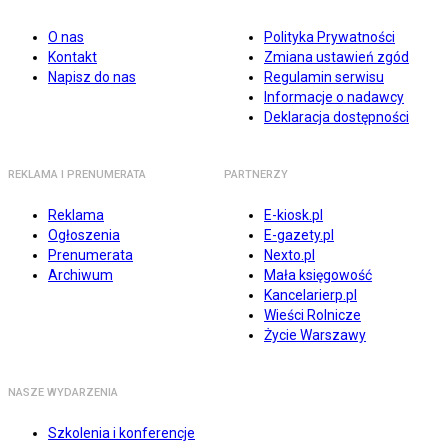
O nas
Polityka Prywatności
Kontakt
Zmiana ustawień zgód
Napisz do nas
Regulamin serwisu
Informacje o nadawcy
Deklaracja dostępności
REKLAMA I PRENUMERATA
PARTNERZY
Reklama
E-kiosk.pl
Ogłoszenia
E-gazety.pl
Prenumerata
Nexto.pl
Archiwum
Mała księgowość
Kancelarierp.pl
Wieści Rolnicze
Życie Warszawy
NASZE WYDARZENIA
Szkolenia i konferencje