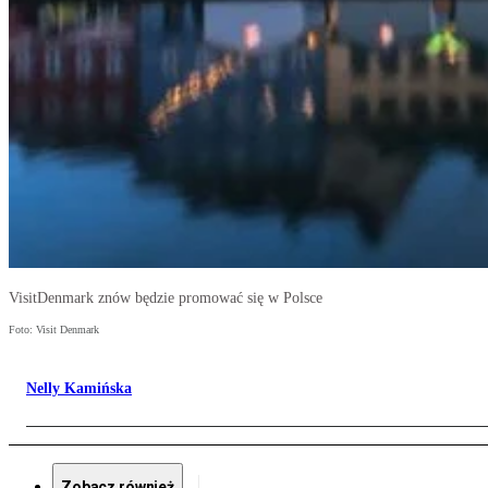
VisitDenmark znów będzie promować się w Polsce
Foto: Visit Denmark
Nelly Kamińska
Zobacz również