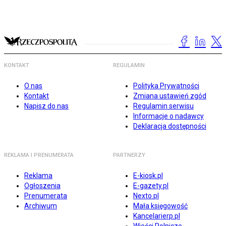
KONTAKT
REGULAMIN
O nas
Polityka Prywatności
Kontakt
Zmiana ustawień zgód
Napisz do nas
Regulamin serwisu
Informacje o nadawcy
Deklaracja dostępności
REKLAMA I PRENUMERATA
PARTNERZY
Reklama
E-kiosk.pl
Ogłoszenia
E-gazety.pl
Prenumerata
Nexto.pl
Archiwum
Mała księgowość
Kancelarierp.pl