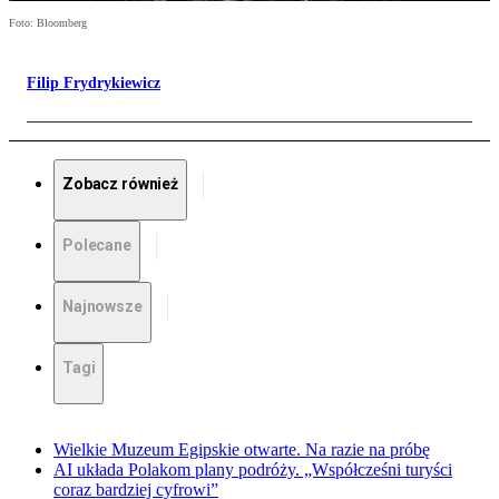
Foto: Bloomberg
Filip Frydrykiewicz
Zobacz również
Polecane
Najnowsze
Tagi
Wielkie Muzeum Egipskie otwarte. Na razie na próbę
AI układa Polakom plany podróży. „Współcześni turyści
coraz bardziej cyfrowi”