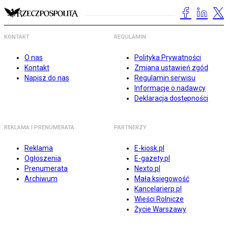
KONTAKT
REGULAMIN
O nas
Polityka Prywatności
Kontakt
Zmiana ustawień zgód
Napisz do nas
Regulamin serwisu
Informacje o nadawcy
Deklaracja dostępności
REKLAMA I PRENUMERATA
PARTNERZY
Reklama
E-kiosk.pl
Ogłoszenia
E-gazety.pl
Prenumerata
Nexto.pl
Archiwum
Mała księgowość
Kancelarierp.pl
Wieści Rolnicze
Życie Warszawy