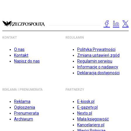
KONTAKT
REGULAMIN
O nas
Polityka Prywatności
Kontakt
Zmiana ustawień zgód
Napisz do nas
Regulamin serwisu
Informacje o nadawcy
Deklaracja dostępności
REKLAMA I PRENUMERATA
PARTNERZY
Reklama
E-kiosk.pl
Ogłoszenia
E-gazety.pl
Prenumerata
Nexto.pl
Archiwum
Mała księgowość
Kancelarierp.pl
Wieści Rolnicze