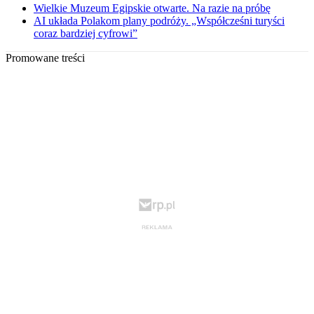
Wielkie Muzeum Egipskie otwarte. Na razie na próbę
AI układa Polakom plany podróży. „Współcześni turyści
coraz bardziej cyfrowi”
Promowane treści