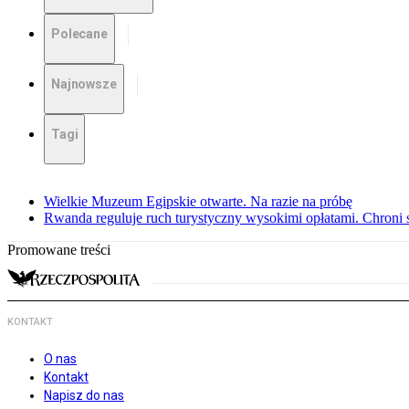
Polecane
Najnowsze
Tagi
Wielkie Muzeum Egipskie otwarte. Na razie na próbę
Rwanda reguluje ruch turystyczny wysokimi opłatami. Chroni 
Promowane treści
KONTAKT
O nas
Kontakt
Napisz do nas