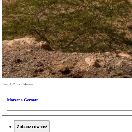
Foto: AFP, Kalil Mazraawi
Marzena German
Zobacz również