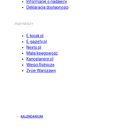
Informacje o nadawcy
Deklaracja dostępności
PARTNERZY
E-kiosk.pl
E-gazety.pl
Nexto.pl
Mała księgowość
Kancelarierp.pl
Wieści Rolnicze
Życie Warszawy
KALENDARIUM