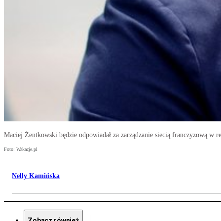
Maciej Żentkowski będzie odpowiadał za zarządzanie siecią franczyzową w r
Foto: Wakacje.pl
Nelly Kamińska
Zobacz również