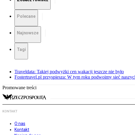
Polecane
Najnowsze
Tagi
Traveldata: Takiej podwyżki cen wakacji jeszcze nie było
Fostertravel.pl przyspiesza: W tym roku podwoimy sieć naszy
Promowane treści
KONTAKT
O nas
Kontakt