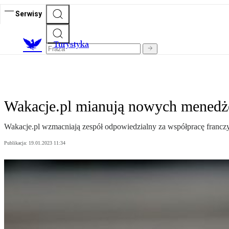
Serwisy
T
urystyka
Wakacje.pl mianują nowych menedż
Wakacje.pl wzmacniają zespół odpowiedzialny za współpracę franc
Publikacja:
19.01.2023 11:34