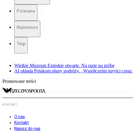
Polecane
Najnowsze
Tagi
Wielkie Muzeum Egipskie otwarte. Na razie na próbę
AI układa Polakom plany podróży. „Współcześni turyści coraz 
Promowane treści
KONTAKT
O nas
Kontakt
Napisz do nas