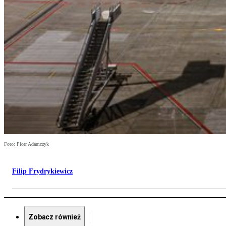
Foto: Piotr Adamczyk
Filip Frydrykiewicz
Zobacz również