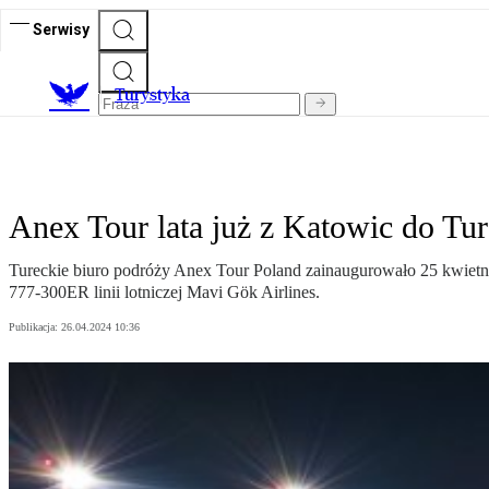
Serwisy
T
urystyka
Anex Tour lata już z Katowic do T
Tureckie biuro podróży Anex Tour Poland zainaugurowało 25 kwietni
777-300ER linii lotniczej Mavi Gök Airlines.
Publikacja:
26.04.2024 10:36