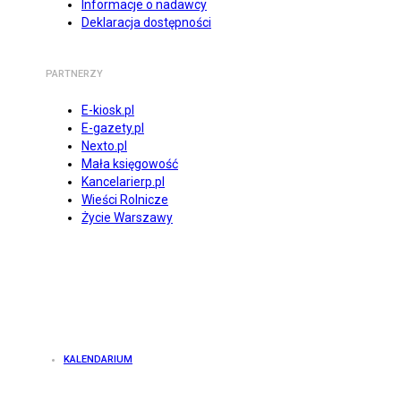
Informacje o nadawcy
Deklaracja dostępności
PARTNERZY
E-kiosk.pl
E-gazety.pl
Nexto.pl
Mała księgowość
Kancelarierp.pl
Wieści Rolnicze
Życie Warszawy
KALENDARIUM