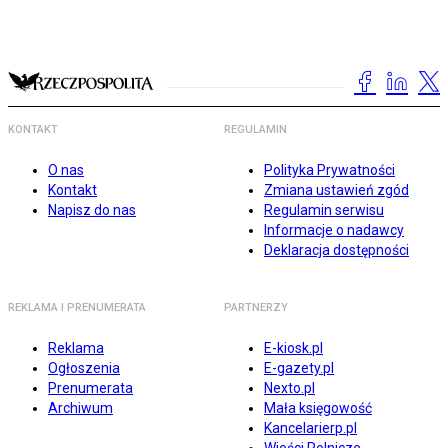
KONTAKT
REGULAMIN
O nas
Polityka Prywatności
Kontakt
Zmiana ustawień zgód
Napisz do nas
Regulamin serwisu
Informacje o nadawcy
Deklaracja dostępności
REKLAMA I PRENUMERATA
PARTNERZY
Reklama
E-kiosk.pl
Ogłoszenia
E-gazety.pl
Prenumerata
Nexto.pl
Archiwum
Mała księgowość
Kancelarierp.pl