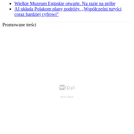
Wielkie Muzeum Egipskie otwarte. Na razie na próbę
AI układa Polakom plany podróży. „Współcześni turyści
coraz bardziej cyfrowi”
Promowane treści