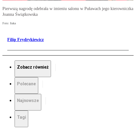
Pierwszą nagrodę odebrała w imieniu salonu w Puławach jego kierowniczka
Joanna Świątkowska
Foto: Itaka
Filip Frydrykiewicz
Zobacz również
Polecane
Najnowsze
Tagi