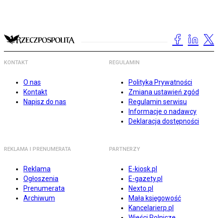
KONTAKT
REGULAMIN
O nas
Polityka Prywatności
Kontakt
Zmiana ustawień zgód
Napisz do nas
Regulamin serwisu
Informacje o nadawcy
Deklaracja dostępności
REKLAMA I PRENUMERATA
PARTNERZY
Reklama
E-kiosk.pl
Ogłoszenia
E-gazety.pl
Prenumerata
Nexto.pl
Archiwum
Mała księgowość
Kancelarierp.pl
Wieści Rolnicze