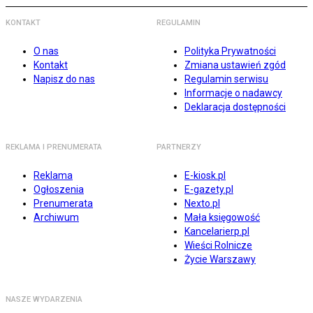
KONTAKT
REGULAMIN
O nas
Polityka Prywatności
Kontakt
Zmiana ustawień zgód
Napisz do nas
Regulamin serwisu
Informacje o nadawcy
Deklaracja dostępności
REKLAMA I PRENUMERATA
PARTNERZY
Reklama
E-kiosk.pl
Ogłoszenia
E-gazety.pl
Prenumerata
Nexto.pl
Archiwum
Mała księgowość
Kancelarierp.pl
Wieści Rolnicze
Życie Warszawy
NASZE WYDARZENIA