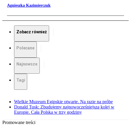
Agnieszka Kazimierczuk
Zobacz również
Polecane
Najnowsze
Tagi
Wielkie Muzeum Egipskie otwarte. Na razie na próbę
Donald Tusk: Zbudujemy najnowocześniejszą kolej w
Europie. Cała Polska w trzy godziny
Promowane treści