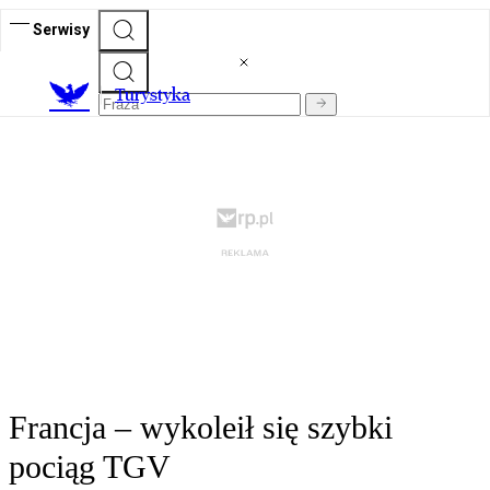
Serwisy
T
urystyka
Francja – wykoleił się szybki
pociąg TGV