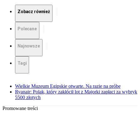
Zobacz również
Polecane
Najnowsze
Tagi
Wielkie Muzeum Egipskie otwarte. Na razie na próbę
Ryanair: Polak, który zakłócił lot z Majorki zapłaci za wybryk
5500 złotych
Promowane treści