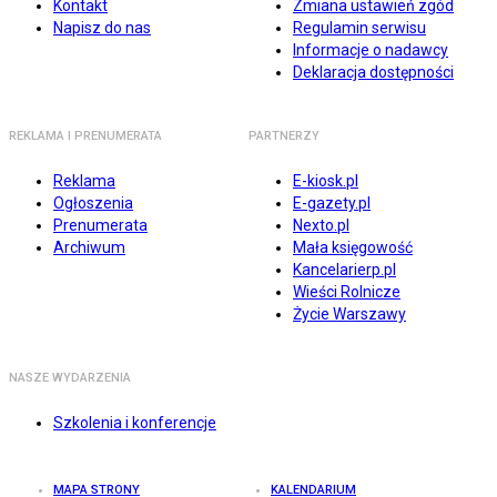
Kontakt
Zmiana ustawień zgód
Napisz do nas
Regulamin serwisu
Informacje o nadawcy
Deklaracja dostępności
REKLAMA I PRENUMERATA
PARTNERZY
Reklama
E-kiosk.pl
Ogłoszenia
E-gazety.pl
Prenumerata
Nexto.pl
Archiwum
Mała księgowość
Kancelarierp.pl
Wieści Rolnicze
Życie Warszawy
NASZE WYDARZENIA
Szkolenia i konferencje
MAPA STRONY
KALENDARIUM