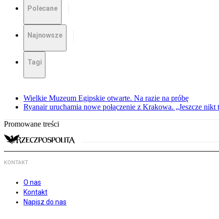
Polecane
Najnowsze
Tagi
Wielkie Muzeum Egipskie otwarte. Na razie na próbę
Ryanair uruchamia nowe połączenie z Krakowa. „Jeszcze nikt t
Promowane treści
KONTAKT
O nas
Kontakt
Napisz do nas