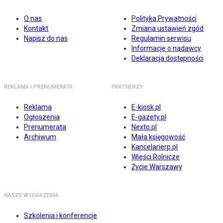
O nas
Polityka Prywatności
Kontakt
Zmiana ustawień zgód
Napisz do nas
Regulamin serwisu
Informacje o nadawcy
Deklaracja dostępności
REKLAMA I PRENUMERATA
PARTNERZY
Reklama
E-kiosk.pl
Ogłoszenia
E-gazety.pl
Prenumerata
Nexto.pl
Archiwum
Mała księgowość
Kancelarierp.pl
Wieści Rolnicze
Życie Warszawy
NASZE WYDARZENIA
Szkolenia i konferencje