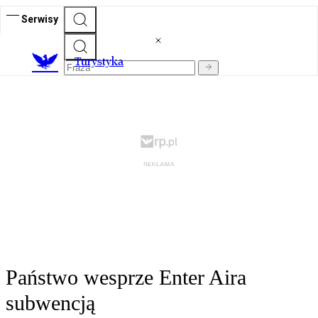
Serwisy
T
urystyka
Państwo wesprze Enter Aira
subwencją