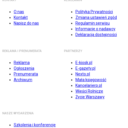
KONTAKT
REGULAMIN
O nas
Polityka Prywatności
Kontakt
Zmiana ustawień zgód
Napisz do nas
Regulamin serwisu
Informacje o nadawcy
Deklaracja dostępności
REKLAMA I PRENUMERATA
PARTNERZY
Reklama
E-kiosk.pl
Ogłoszenia
E-gazety.pl
Prenumerata
Nexto.pl
Archiwum
Mała księgowość
Kancelarierp.pl
Wieści Rolnicze
Życie Warszawy
NASZE WYDARZENIA
Szkolenia i konferencje