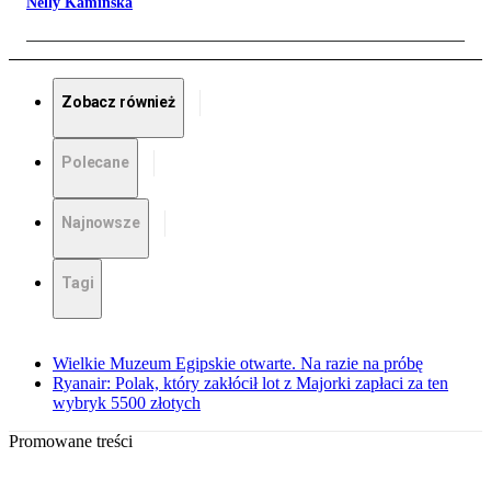
Nelly Kamińska
Zobacz również
Polecane
Najnowsze
Tagi
Wielkie Muzeum Egipskie otwarte. Na razie na próbę
Ryanair: Polak, który zakłócił lot z Majorki zapłaci za ten
wybryk 5500 złotych
Promowane treści