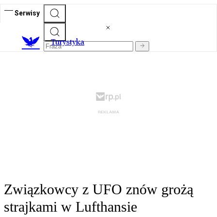
Serwisy
T
urystyka
Związkowcy z UFO znów grożą
strajkami w Lufthansie