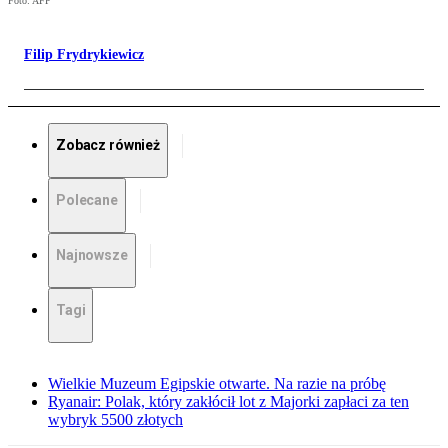
Foto: AFP
Filip Frydrykiewicz
Zobacz również
Polecane
Najnowsze
Tagi
Wielkie Muzeum Egipskie otwarte. Na razie na próbę
Ryanair: Polak, który zakłócił lot z Majorki zapłaci za ten
wybryk 5500 złotych