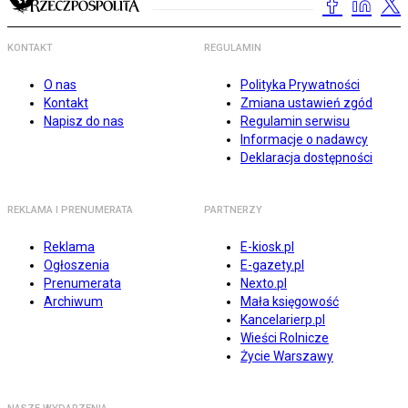
KONTAKT
REGULAMIN
O nas
Polityka Prywatności
Kontakt
Zmiana ustawień zgód
Napisz do nas
Regulamin serwisu
Informacje o nadawcy
Deklaracja dostępności
REKLAMA I PRENUMERATA
PARTNERZY
Reklama
E-kiosk.pl
Ogłoszenia
E-gazety.pl
Prenumerata
Nexto.pl
Archiwum
Mała księgowość
Kancelarierp.pl
Wieści Rolnicze
Życie Warszawy