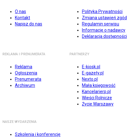
O nas
Polityka Prywatności
Kontakt
Zmiana ustawień zgód
Napisz do nas
Regulamin serwisu
Informacje o nadawcy
Deklaracja dostępności
REKLAMA I PRENUMERATA
PARTNERZY
Reklama
E-kiosk.pl
Ogłoszenia
E-gazety.pl
Prenumerata
Nexto.pl
Archiwum
Mała księgowość
Kancelarierp.pl
Wieści Rolnicze
Życie Warszawy
NASZE WYDARZENIA
Szkolenia i konferencje