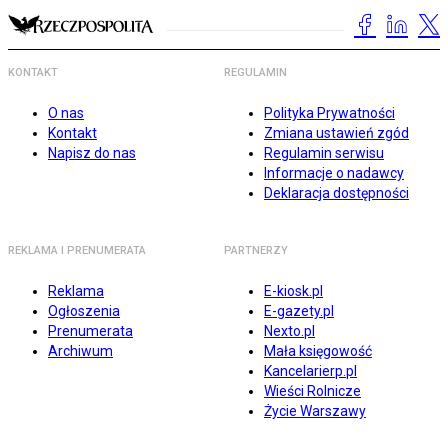
KONTAKT
REGULAMIN
O nas
Polityka Prywatności
Kontakt
Zmiana ustawień zgód
Napisz do nas
Regulamin serwisu
Informacje o nadawcy
Deklaracja dostępności
REKLAMA I PRENUMERATA
PARTNERZY
Reklama
E-kiosk.pl
Ogłoszenia
E-gazety.pl
Prenumerata
Nexto.pl
Archiwum
Mała księgowość
Kancelarierp.pl
Wieści Rolnicze
Życie Warszawy