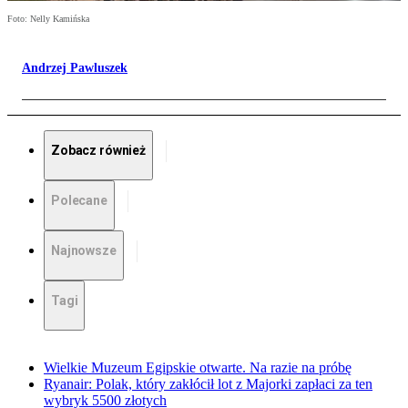
Foto: Nelly Kamińska
Andrzej Pawluszek
Zobacz również
Polecane
Najnowsze
Tagi
Wielkie Muzeum Egipskie otwarte. Na razie na próbę
Ryanair: Polak, który zakłócił lot z Majorki zapłaci za ten
wybryk 5500 złotych