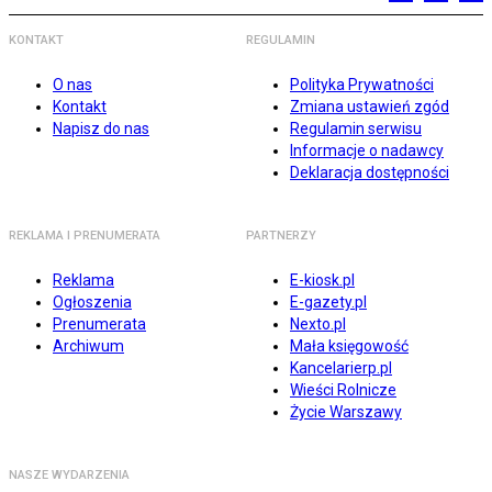
KONTAKT
REGULAMIN
O nas
Polityka Prywatności
Kontakt
Zmiana ustawień zgód
Napisz do nas
Regulamin serwisu
Informacje o nadawcy
Deklaracja dostępności
REKLAMA I PRENUMERATA
PARTNERZY
Reklama
E-kiosk.pl
Ogłoszenia
E-gazety.pl
Prenumerata
Nexto.pl
Archiwum
Mała księgowość
Kancelarierp.pl
Wieści Rolnicze
Życie Warszawy
NASZE WYDARZENIA