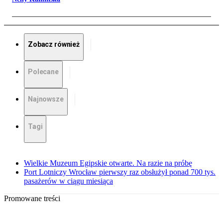
Zobacz również
Polecane
Najnowsze
Tagi
Wielkie Muzeum Egipskie otwarte. Na razie na próbę
Port Lotniczy Wrocław pierwszy raz obsłużył ponad 700 tys.
pasażerów w ciągu miesiąca
Promowane treści