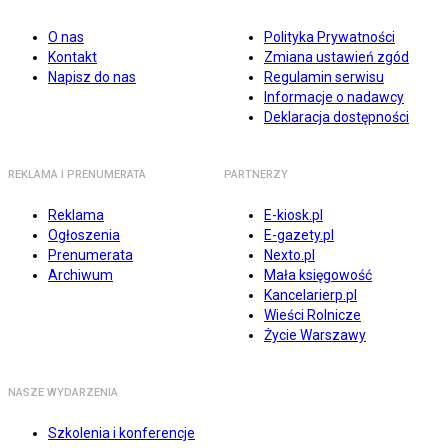
O nas
Polityka Prywatności
Kontakt
Zmiana ustawień zgód
Napisz do nas
Regulamin serwisu
Informacje o nadawcy
Deklaracja dostępności
REKLAMA I PRENUMERATA
PARTNERZY
Reklama
E-kiosk.pl
Ogłoszenia
E-gazety.pl
Prenumerata
Nexto.pl
Archiwum
Mała księgowość
Kancelarierp.pl
Wieści Rolnicze
Życie Warszawy
NASZE WYDARZENIA
Szkolenia i konferencje