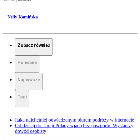
Foto: Nelly Kamińska
Nelly Kamińska
Zobacz również
Polecane
Najnowsze
Tagi
Itaka najchętniej odwiedzanym biurem podróży w internecie
Od dzisiaj do Turcji Polacy wjadą bez paszportu. Wystarczy
dowód osobisty