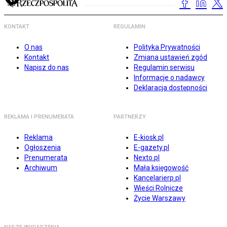
KONTAKT
REGULAMIN
O nas
Polityka Prywatności
Kontakt
Zmiana ustawień zgód
Napisz do nas
Regulamin serwisu
Informacje o nadawcy
Deklaracja dostępności
REKLAMA I PRENUMERATA
PARTNERZY
Reklama
E-kiosk.pl
Ogłoszenia
E-gazety.pl
Prenumerata
Nexto.pl
Archiwum
Mała księgowość
Kancelarierp.pl
Wieści Rolnicze
Życie Warszawy