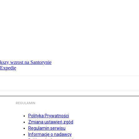
kszy wzrost na Santorynie
 Expedię
REGULAMIN
Polityka Prywatności
Zmiana ustawień zgód
Regulamin serwisu
Informacje o nadawcy