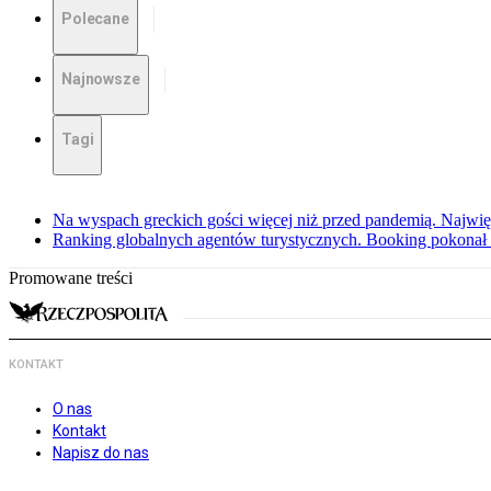
Polecane
Najnowsze
Tagi
Na wyspach greckich gości więcej niż przed pandemią. Najwię
Ranking globalnych agentów turystycznych. Booking pokonał
Promowane treści
KONTAKT
O nas
Kontakt
Napisz do nas