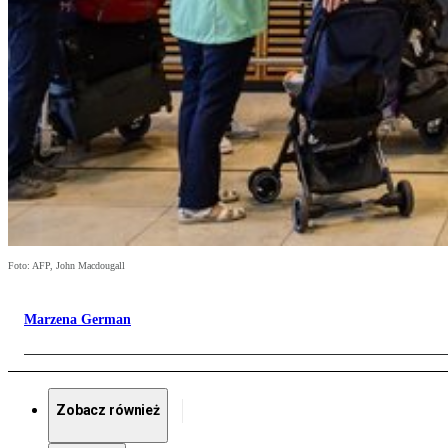
Foto: AFP, John Macdougall
Marzena German
Zobacz również