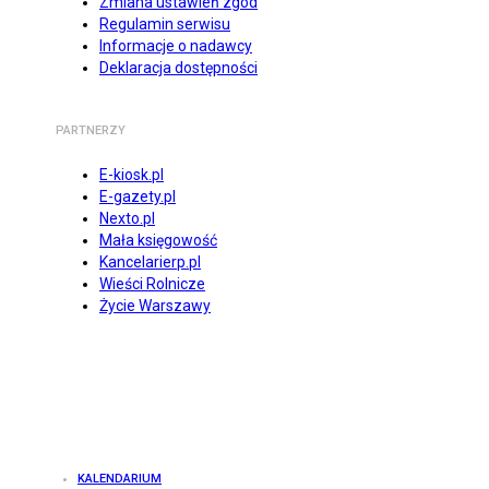
Zmiana ustawień zgód
Regulamin serwisu
Informacje o nadawcy
Deklaracja dostępności
PARTNERZY
E-kiosk.pl
E-gazety.pl
Nexto.pl
Mała księgowość
Kancelarierp.pl
Wieści Rolnicze
Życie Warszawy
KALENDARIUM