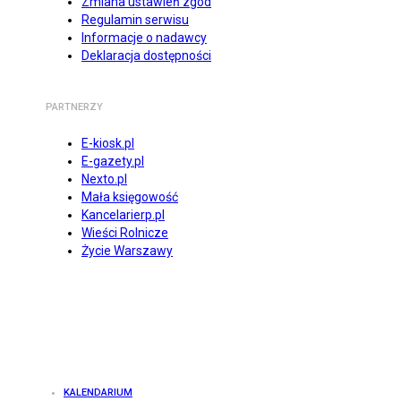
Zmiana ustawień zgód
Regulamin serwisu
Informacje o nadawcy
Deklaracja dostępności
PARTNERZY
E-kiosk.pl
E-gazety.pl
Nexto.pl
Mała księgowość
Kancelarierp.pl
Wieści Rolnicze
Życie Warszawy
KALENDARIUM