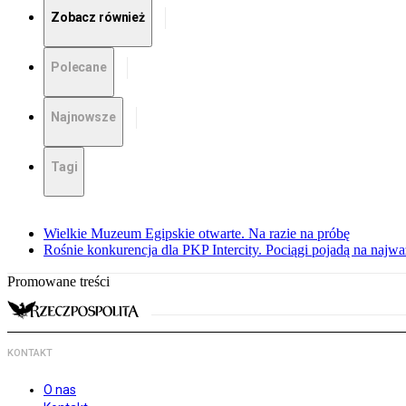
Zobacz również
Polecane
Najnowsze
Tagi
Wielkie Muzeum Egipskie otwarte. Na razie na próbę
Rośnie konkurencja dla PKP Intercity. Pociągi pojadą na najwa
Promowane treści
KONTAKT
O nas