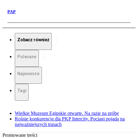
PAP
Zobacz również
Polecane
Najnowsze
Tagi
Wielkie Muzeum Egipskie otwarte. Na razie na próbę
Rośnie konkurencja dla PKP Intercity. Pociągi pojadą na
najważniejszych trasach
Promowane treści