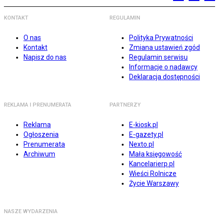
KONTAKT
REGULAMIN
O nas
Polityka Prywatności
Kontakt
Zmiana ustawień zgód
Napisz do nas
Regulamin serwisu
Informacje o nadawcy
Deklaracja dostępności
REKLAMA I PRENUMERATA
PARTNERZY
Reklama
E-kiosk.pl
Ogłoszenia
E-gazety.pl
Prenumerata
Nexto.pl
Archiwum
Mała księgowość
Kancelarierp.pl
Wieści Rolnicze
Życie Warszawy
NASZE WYDARZENIA