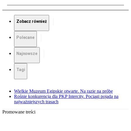
Zobacz również
Polecane
Najnowsze
Tagi
Wielkie Muzeum Egipskie otwarte. Na razie na próbę
Rośnie konkurencja dla PKP Intercity. Pociągi pojadą na
najważniejszych trasach
Promowane treści