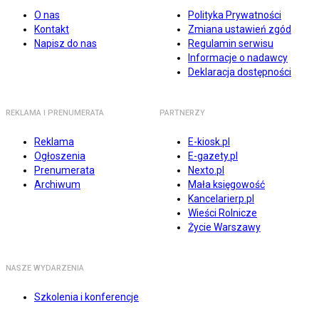
O nas
Polityka Prywatności
Kontakt
Zmiana ustawień zgód
Napisz do nas
Regulamin serwisu
Informacje o nadawcy
Deklaracja dostępności
REKLAMA I PRENUMERATA
PARTNERZY
Reklama
E-kiosk.pl
Ogłoszenia
E-gazety.pl
Prenumerata
Nexto.pl
Archiwum
Mała księgowość
Kancelarierp.pl
Wieści Rolnicze
Życie Warszawy
NASZE WYDARZENIA
Szkolenia i konferencje