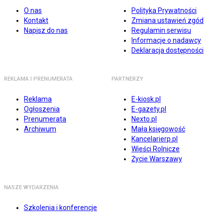
O nas
Polityka Prywatności
Kontakt
Zmiana ustawień zgód
Napisz do nas
Regulamin serwisu
Informacje o nadawcy
Deklaracja dostępności
REKLAMA I PRENUMERATA
PARTNERZY
Reklama
E-kiosk.pl
Ogłoszenia
E-gazety.pl
Prenumerata
Nexto.pl
Archiwum
Mała księgowość
Kancelarierp.pl
Wieści Rolnicze
Życie Warszawy
NASZE WYDARZENIA
Szkolenia i konferencje