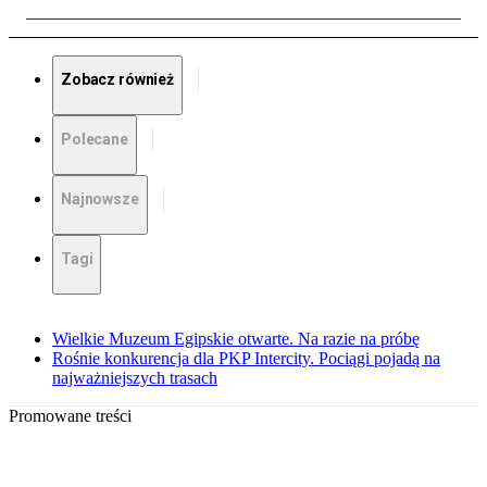
Zobacz również
Polecane
Najnowsze
Tagi
Wielkie Muzeum Egipskie otwarte. Na razie na próbę
Rośnie konkurencja dla PKP Intercity. Pociągi pojadą na
najważniejszych trasach
Promowane treści