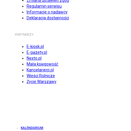
Zmiana ustawień zgód
Regulamin serwisu
Informacje o nadawcy
Deklaracja dostępności
PARTNERZY
E-kiosk.pl
E-gazety.pl
Nexto.pl
Mała księgowość
Kancelarierp.pl
Wieści Rolnicze
Życie Warszawy
KALENDARIUM