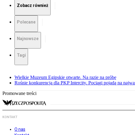
Zobacz również
Polecane
Najnowsze
Tagi
Wielkie Muzeum Egipskie otwarte. Na razie na próbę
Rośnie konkurencja dla PKP Intercity. Pociągi pojadą na najwa
Promowane treści
KONTAKT
O nas