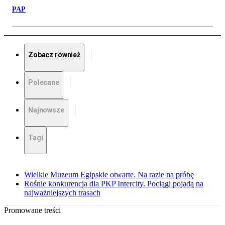
PAP
Zobacz również
Polecane
Najnowsze
Tagi
Wielkie Muzeum Egipskie otwarte. Na razie na próbę
Rośnie konkurencja dla PKP Intercity. Pociągi pojadą na
najważniejszych trasach
Promowane treści