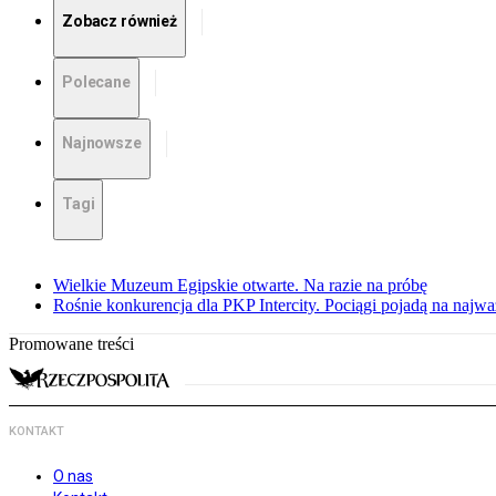
Zobacz również
Polecane
Najnowsze
Tagi
Wielkie Muzeum Egipskie otwarte. Na razie na próbę
Rośnie konkurencja dla PKP Intercity. Pociągi pojadą na najwa
Promowane treści
KONTAKT
O nas