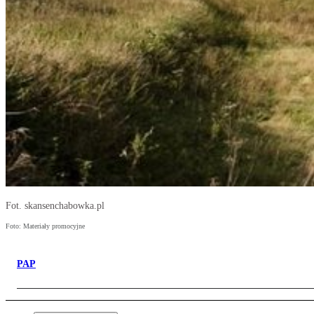
Fot. skansenchabowka.pl
Foto: Materiały promocyjne
PAP