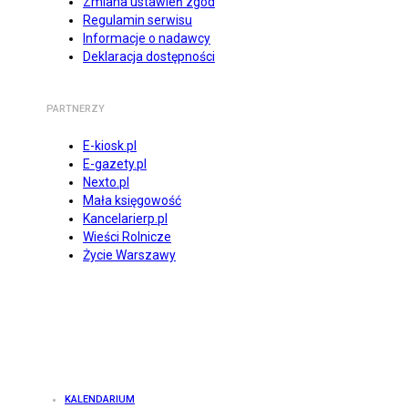
Zmiana ustawień zgód
Regulamin serwisu
Informacje o nadawcy
Deklaracja dostępności
PARTNERZY
E-kiosk.pl
E-gazety.pl
Nexto.pl
Mała księgowość
Kancelarierp.pl
Wieści Rolnicze
Życie Warszawy
KALENDARIUM