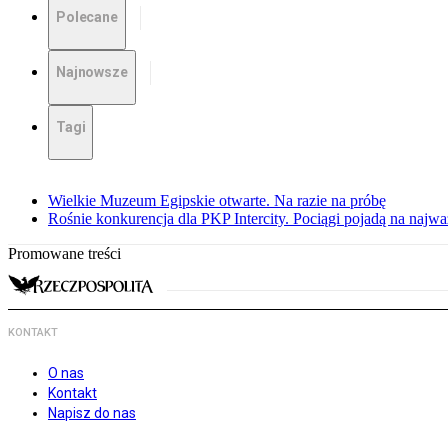
Polecane
Najnowsze
Tagi
Wielkie Muzeum Egipskie otwarte. Na razie na próbę
Rośnie konkurencja dla PKP Intercity. Pociągi pojadą na najwa
Promowane treści
KONTAKT
O nas
Kontakt
Napisz do nas