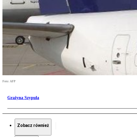
Foto: AFP
Grażyna Szypuła
Zobacz również