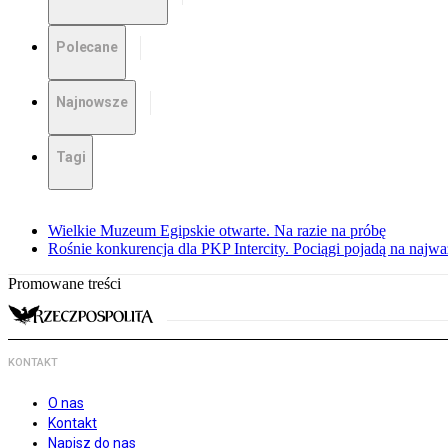
Polecane
Najnowsze
Tagi
Wielkie Muzeum Egipskie otwarte. Na razie na próbę
Rośnie konkurencja dla PKP Intercity. Pociągi pojadą na najwa
Promowane treści
KONTAKT
O nas
Kontakt
Napisz do nas