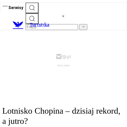
Serwisy
T
urystyka
Lotnisko Chopina – dzisiaj rekord,
a jutro?