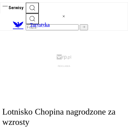
Serwisy
T
urystyka
Lotnisko Chopina nagrodzone za
wzrosty