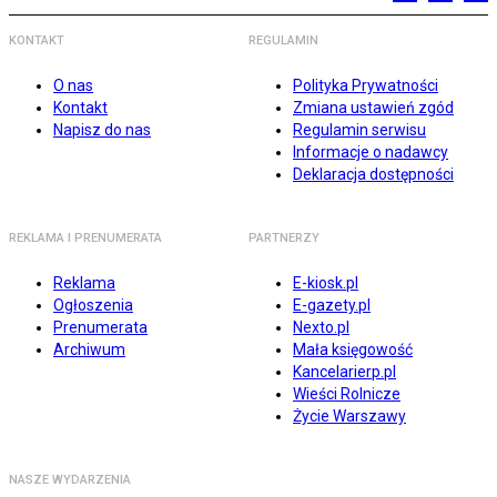
KONTAKT
REGULAMIN
O nas
Polityka Prywatności
Kontakt
Zmiana ustawień zgód
Napisz do nas
Regulamin serwisu
Informacje o nadawcy
Deklaracja dostępności
REKLAMA I PRENUMERATA
PARTNERZY
Reklama
E-kiosk.pl
Ogłoszenia
E-gazety.pl
Prenumerata
Nexto.pl
Archiwum
Mała księgowość
Kancelarierp.pl
Wieści Rolnicze
Życie Warszawy
NASZE WYDARZENIA