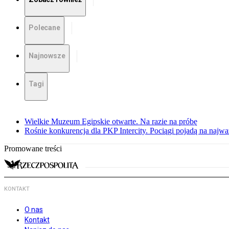
Polecane
Najnowsze
Tagi
Wielkie Muzeum Egipskie otwarte. Na razie na próbę
Rośnie konkurencja dla PKP Intercity. Pociągi pojadą na najwa
Promowane treści
KONTAKT
O nas
Kontakt