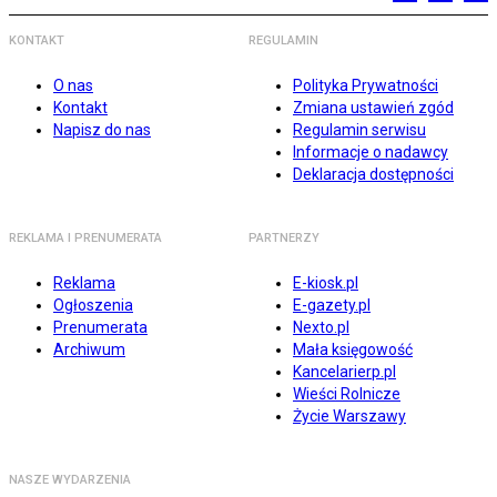
KONTAKT
REGULAMIN
O nas
Polityka Prywatności
Kontakt
Zmiana ustawień zgód
Napisz do nas
Regulamin serwisu
Informacje o nadawcy
Deklaracja dostępności
REKLAMA I PRENUMERATA
PARTNERZY
Reklama
E-kiosk.pl
Ogłoszenia
E-gazety.pl
Prenumerata
Nexto.pl
Archiwum
Mała księgowość
Kancelarierp.pl
Wieści Rolnicze
Życie Warszawy
NASZE WYDARZENIA