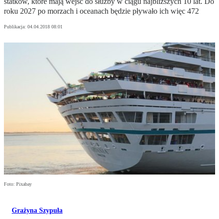
statków, które mają wejść do służby w ciągu najbliższych 10 lat. Do
roku 2027 po morzach i oceanach będzie pływało ich więc 472
Publikacja:
04.04.2018 08:01
Foto: Pixabay
Grażyna Szypuła