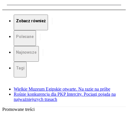
Zobacz również
Polecane
Najnowsze
Tagi
Wielkie Muzeum Egipskie otwarte. Na razie na próbę
Rośnie konkurencja dla PKP Intercity. Pociągi pojadą na
najważniejszych trasach
Promowane treści