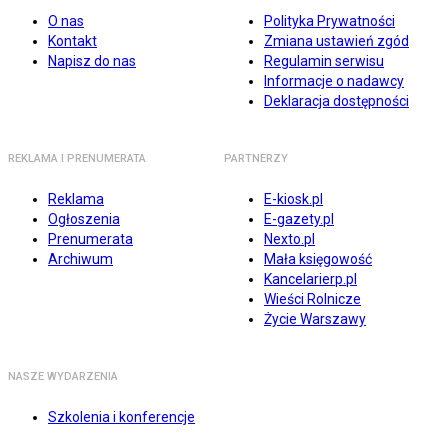
O nas
Polityka Prywatności
Kontakt
Zmiana ustawień zgód
Napisz do nas
Regulamin serwisu
Informacje o nadawcy
Deklaracja dostępności
REKLAMA I PRENUMERATA
PARTNERZY
Reklama
E-kiosk.pl
Ogłoszenia
E-gazety.pl
Prenumerata
Nexto.pl
Archiwum
Mała księgowość
Kancelarierp.pl
Wieści Rolnicze
Życie Warszawy
NASZE WYDARZENIA
Szkolenia i konferencje