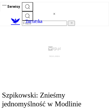
Serwisy
T
urystyka
Szpikowski: Znieśmy
jednomyślność w Modlinie