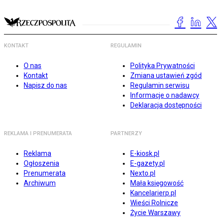
KONTAKT
REGULAMIN
O nas
Polityka Prywatności
Kontakt
Zmiana ustawień zgód
Napisz do nas
Regulamin serwisu
Informacje o nadawcy
Deklaracja dostępności
REKLAMA I PRENUMERATA
PARTNERZY
Reklama
E-kiosk.pl
Ogłoszenia
E-gazety.pl
Prenumerata
Nexto.pl
Archiwum
Mała księgowość
Kancelarierp.pl
Wieści Rolnicze
Życie Warszawy