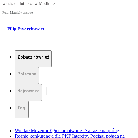
władzach lotniska w Modlinie
Foto: Materiały prasowe
Filip Frydrykiewicz
Zobacz również
Polecane
Najnowsze
Tagi
Wielkie Muzeum Egipskie otwarte. Na razie na próbę
Rośnie konkurencja dla PKP Intercity. Pociągi pojadą na