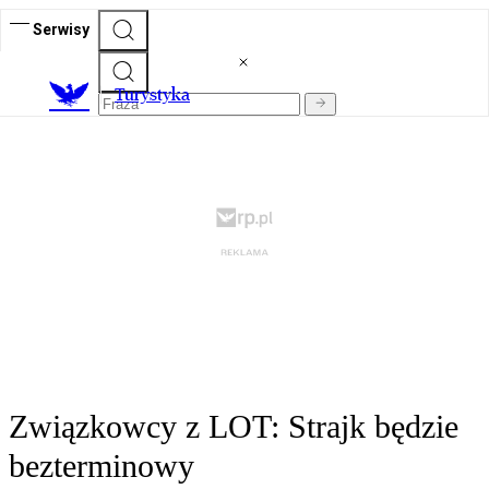
Serwisy
T
urystyka
Związkowcy z LOT: Strajk będzie
bezterminowy