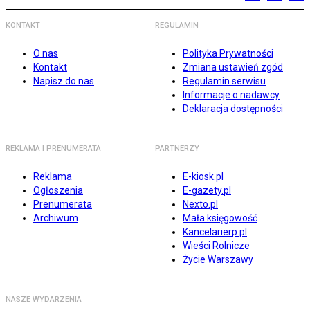
KONTAKT
REGULAMIN
O nas
Polityka Prywatności
Kontakt
Zmiana ustawień zgód
Napisz do nas
Regulamin serwisu
Informacje o nadawcy
Deklaracja dostępności
REKLAMA I PRENUMERATA
PARTNERZY
Reklama
E-kiosk.pl
Ogłoszenia
E-gazety.pl
Prenumerata
Nexto.pl
Archiwum
Mała księgowość
Kancelarierp.pl
Wieści Rolnicze
Życie Warszawy
NASZE WYDARZENIA