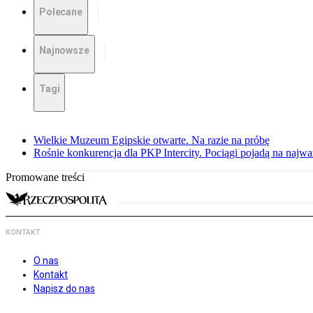
Polecane
Najnowsze
Tagi
Wielkie Muzeum Egipskie otwarte. Na razie na próbę
Rośnie konkurencja dla PKP Intercity. Pociągi pojadą na najwa
Promowane treści
KONTAKT
O nas
Kontakt
Napisz do nas