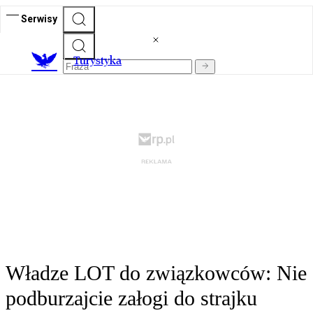
Serwisy
T
urystyka
Władze LOT do związkowców: Nie
podburzajcie załogi do strajku