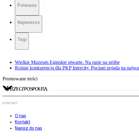
Polecane
Najnowsze
Tagi
Wielkie Muzeum Egipskie otwarte. Na razie na próbę
Rośnie konkurencja dla PKP Intercity. Pociągi pojadą na najwa
Promowane treści
KONTAKT
O nas
Kontakt
Napisz do nas