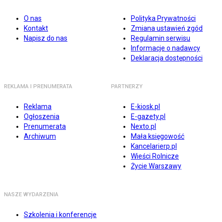
O nas
Polityka Prywatności
Kontakt
Zmiana ustawień zgód
Napisz do nas
Regulamin serwisu
Informacje o nadawcy
Deklaracja dostępności
REKLAMA I PRENUMERATA
PARTNERZY
Reklama
E-kiosk.pl
Ogłoszenia
E-gazety.pl
Prenumerata
Nexto.pl
Archiwum
Mała księgowość
Kancelarierp.pl
Wieści Rolnicze
Życie Warszawy
NASZE WYDARZENIA
Szkolenia i konferencje