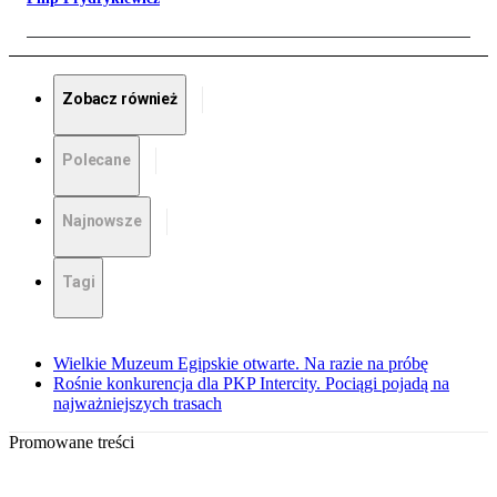
Zobacz również
Polecane
Najnowsze
Tagi
Wielkie Muzeum Egipskie otwarte. Na razie na próbę
Rośnie konkurencja dla PKP Intercity. Pociągi pojadą na
najważniejszych trasach
Promowane treści