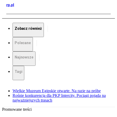
rp.pl
Zobacz również
Polecane
Najnowsze
Tagi
Wielkie Muzeum Egipskie otwarte. Na razie na próbę
Rośnie konkurencja dla PKP Intercity. Pociągi pojadą na
najważniejszych trasach
Promowane treści