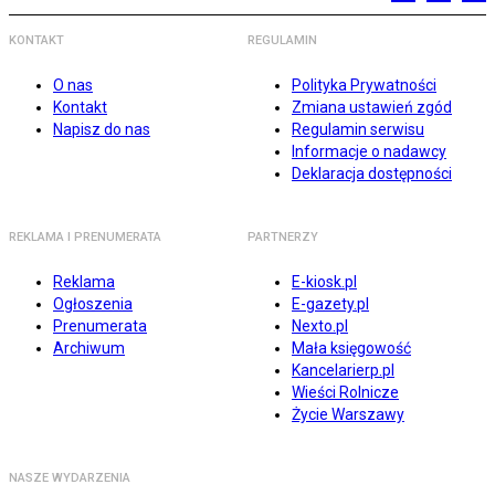
KONTAKT
REGULAMIN
O nas
Polityka Prywatności
Kontakt
Zmiana ustawień zgód
Napisz do nas
Regulamin serwisu
Informacje o nadawcy
Deklaracja dostępności
REKLAMA I PRENUMERATA
PARTNERZY
Reklama
E-kiosk.pl
Ogłoszenia
E-gazety.pl
Prenumerata
Nexto.pl
Archiwum
Mała księgowość
Kancelarierp.pl
Wieści Rolnicze
Życie Warszawy
NASZE WYDARZENIA